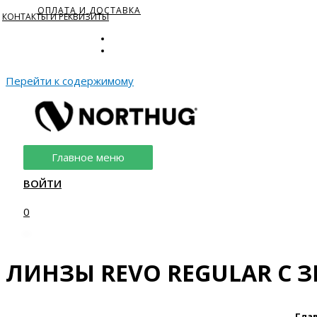
ОПЛАТА И ДОСТАВКА
КОНТАКТЫ И РЕКВИЗИТЫ
NSTAGRAM
Перейти к содержимому
Главное меню
ВОЙТИ
0
ЛИНЗЫ REVO REGULAR С
Гла