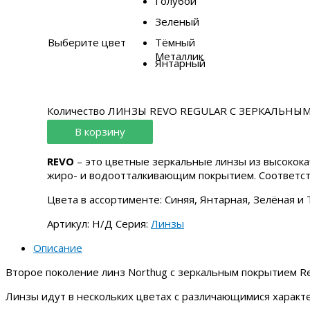
Голубой
Зеленый
Выберите цвет
Тёмный
Металлик
Янтарный
Количество ЛИНЗЫ REVO REGULAR С ЗЕРКАЛЬН
В корзину
REVO
– это цветные зеркальные линзы из высокок
жиро- и водоотталкивающим покрытием. Соответст
Цвета в ассортименте: Синяя, Янтарная, Зелёная 
Артикул:
Н/Д
Серия:
Линзы
Описание
Второе поколение линз Northug c зеркальным покрытием Re
Линзы идут в нескольких цветах с различающимися характ