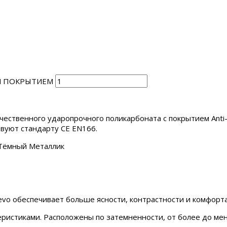
ЫМ ПОКРЫТИЕМ
ачественного ударопрочного поликарбоната с покрытием An
вуют стандарту CE EN166.
и Тёмный Металлик
vo обеспечивает больше ясности, контрастности и комфорта
еристиками. Расположены по затемненности, от более до ме